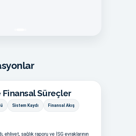
asyonlar
 Finansal Süreçler
lü
Sistem Kaydı
Finansal Akış
, ehliyet, sağlık raporu ve İSG evraklarının