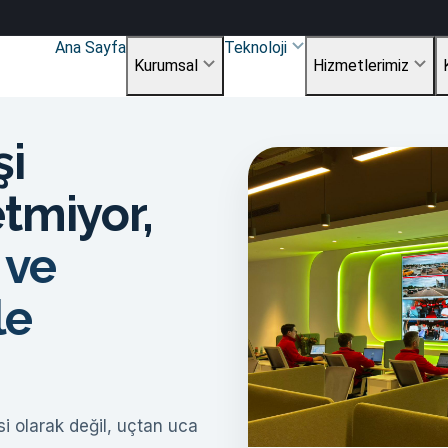
Ana Sayfa
Teknoloji
Kurumsal
Hizmetlerimiz
şi
etmiyor,
 ve
le
i olarak değil, uçtan uca