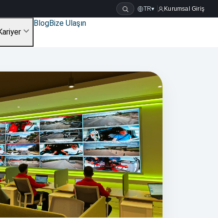
TR
▾
Kurumsal Giriş
Blog
Bize Ulaşın
Kariyer