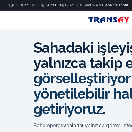
(0212) 275 30 03
Cevizli, Tugay Yolu Cd. No:69-A Maltepe / İstanbul
Sahadaki işleyi
yalnızca takip 
görselleştiriyor
yönetilebilir ha
getiriyoruz.
Saha operasyonlarını yalnızca görev listes