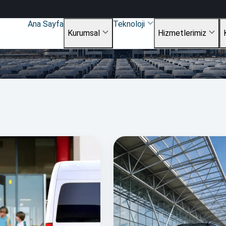
Ana Sayfa
Teknoloji
Kurumsal
Hizmetlerimiz
9.600
285.0
+
ARAÇ SAYISI
GÜNLÜK 