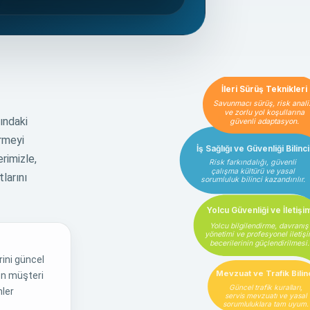
İleri Sürüş Teknikleri
Savunmacı sürüş, risk anali
ve zorlu yol koşullarına
ındaki
güvenli adaptasyon.
irmeyi
İş Sağlığı ve Güvenliği Bilinci
rimizle,
Risk farkındalığı, güvenli
çalışma kültürü ve yasal
larını
sorumluluk bilinci kazandırılır.
Yolcu Güvenliği ve İletişi
Yolcu bilgilendirme, davranış
yönetimi ve profesyonel iletiş
becerilerinin güçlendirilmesi.
rini güncel
Mevzuat ve Trafik Bilin
en müşteri
Güncel trafik kuralları,
mler
servis mevzuatı ve yasal
sorumluluklara tam uyum.