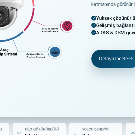
katmanında görünür ha
Yüksek çözünürlü
Gelişmiş bağlantı
GPS Takibi ve
ADAS & DSM güven
Konum İzleme
ı Araç
p Sistemi
Gelişmiş Sürüş
Destek Sistemi
Detaylı İncele
U
FILO GÖRÜNÜRLÜĞÜ
YOLCU DENEYIMI
03
05