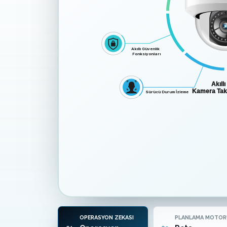
Akıllı Güvenlik
Fonksiyonları
Akıll
Kamera Taki
Sürücü Durum İzleme
OPERASYON ZEKASI
PLANLAMA MOTOR