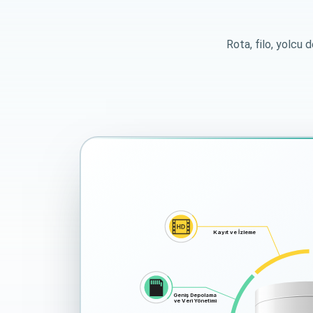
Rota, filo, yolcu 
Kayıt ve İzleme
Geniş Depolama
ve Veri Yönetimi