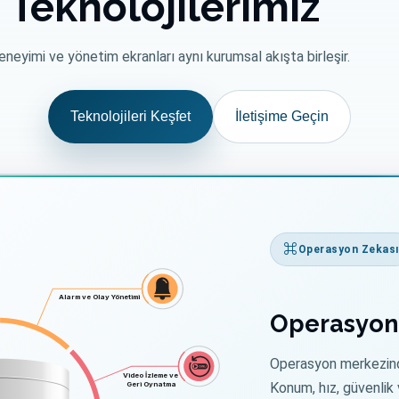
Teknolojilerimiz
deneyimi ve yönetim ekranları aynı kurumsal akışta birleşir.
Teknolojileri Keşfet
İletişime Geçin
Operasyon Zekası
Alarm ve Olay Yönetimi
Operasyon
Operasyon merkezinde
Video İzleme ve
Geri Oynatma
Konum, hız, güvenlik 