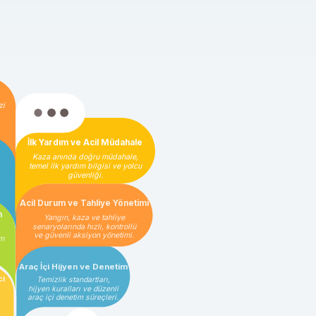
zi
İlk Yardım ve Acil Müdahale
Kaza anında doğru müdahale,
temel ilk yardım bilgisi ve yolcu
güvenliği.
Acil Durum ve Tahliye Yönetimi
m
Yangın, kaza ve tahliye
senaryolarında hızlı, kontrollü
ve güvenli aksiyon yönetimi.
im
Araç İçi Hijyen ve Denetim
ci
Temizlik standartları,
hijyen kuralları ve düzenli
araç içi denetim süreçleri.