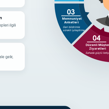
n
Memnuniyet
Anketleri
eri ilgili
Geri bildirimle
sürekli iyileştirme
Düzenli Müşter
Ziyaretleri
Sahada güçlü ileti
le gelir,