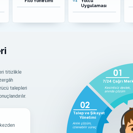
Filo Yönetimi
Yolcu
04
Uygulaması
ri
i titizlikle
üzergâh
7/24 Çağrı Mer
rücü talepleri
Kesintisiz destek,
anında çözüm
nuçlandırılır.
Talep ve Şikayet
Yönetimi
Anlık çözüm,
rkezden
izlenebilir süreç