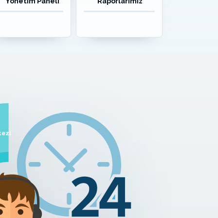
Yönetim Paneli
Raporlarımız
kezi