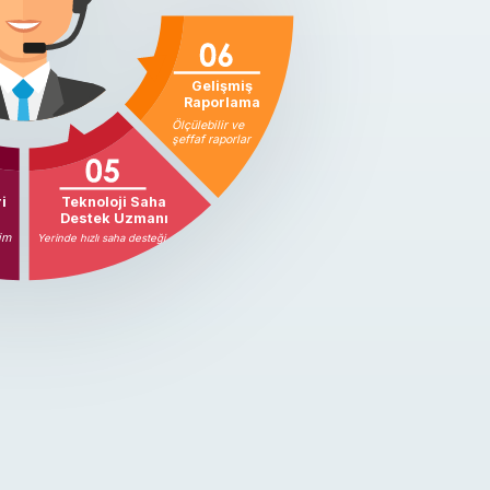
Gelişmiş
Raporlama
Ölçülebilir ve
şeffaf raporlar
i
Teknoloji Saha
Destek Uzmanı
şim
Yerinde hızlı saha desteği