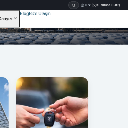
TR
▾
Kurumsal Giriş
Blog
Bize Ulaşın
Kariyer
00
900
1.120
+
+
+
YOLCU
KURUMSAL MÜŞTERI
ÖZMAL ARAÇ
Teknolojilerimiz
Hizmetlerimiz